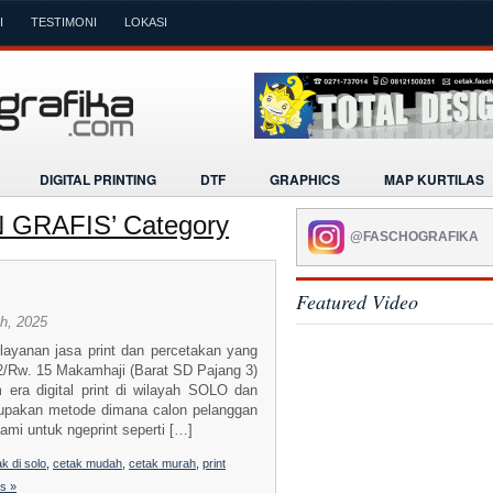
I
TESTIMONI
LOKASI
DIGITAL PRINTING
DTF
GRAPHICS
MAP KURTILAS
IN GRAFIS’ Category
@FASCHOGRAFIKA
Featured Video
h, 2025
anan jasa print dan percetakan yang
 02/Rw. 15 Makamhaji (Barat SD Pajang 3)
ra digital print di wilayah SOLO dan
rupakan metode dimana calon pelanggan
ami untuk ngeprint seperti […]
k di solo
,
cetak mudah
,
cetak murah
,
print
s »