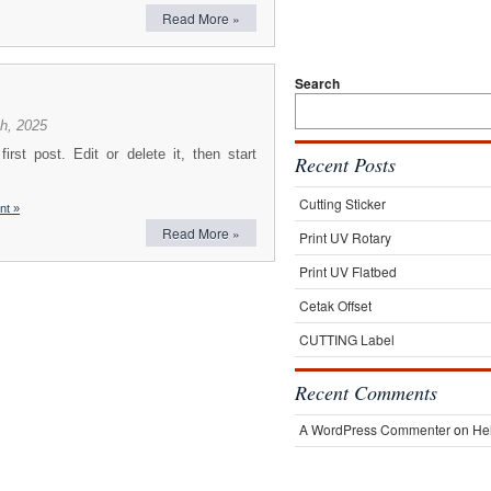
Read More »
Search
h, 2025
st post. Edit or delete it, then start
Recent Posts
Cutting Sticker
nt »
Read More »
Print UV Rotary
Print UV Flatbed
Cetak Offset
CUTTING Label
Recent Comments
A WordPress Commenter
on
Hel