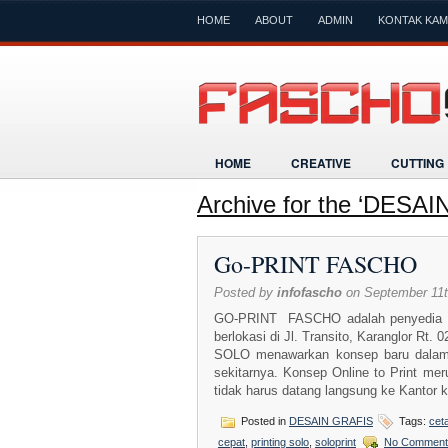
HOME
ABOUT
ADMIN
KONTAK KAM
HOME
CREATIVE
CUTTING
Archive for the ‘DESA
Go-PRINT FASCHO
Posted by
infofascho
on September 11t
GO-PRINT FASCHO adalah penyedia lay
berlokasi di Jl. Transito, Karanglor Rt.
SOLO menawarkan konsep baru dalam e
sekitarnya. Konsep Online to Print me
tidak harus datang langsung ke Kantor k
Posted in
DESAIN GRAFIS
Tags:
ceta
cepat
,
printing solo
,
soloprint
No Comment