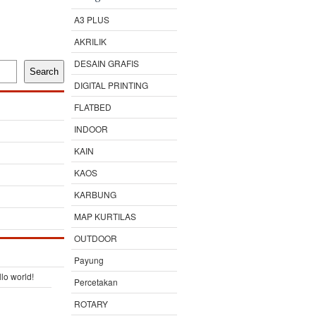
A3 PLUS
AKRILIK
DESAIN GRAFIS
Search
DIGITAL PRINTING
FLATBED
INDOOR
KAIN
KAOS
KARBUNG
MAP KURTILAS
OUTDOOR
Payung
lo world!
Percetakan
ROTARY