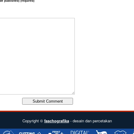
 be published) (required)
Copyright ©
faschografika
- desain dan percetakan