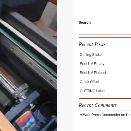
Search
Recent Posts
Cutting Sticker
Print UV Rotary
Print UV Flatbed
Cetak Offset
CUTTING Label
Recent Comments
A WordPress Commenter
on
Hel