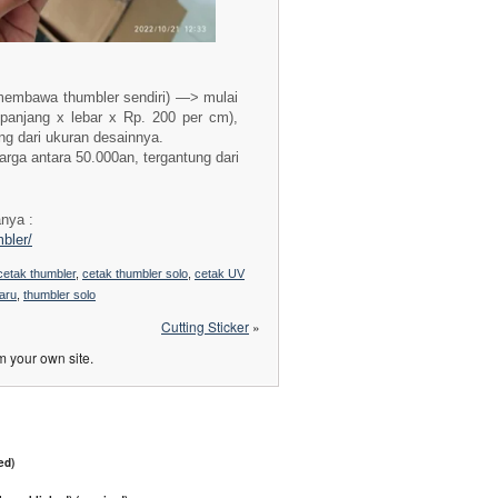
membawa thumbler sendiri) —> mulai
panjang x lebar x Rp. 200 per cm),
ng dari ukuran desainnya.
arga antara 50.000an, tergantung dari
anya :
bler/
cetak thumbler
,
cetak thumbler solo
,
cetak UV
aru
,
thumbler solo
Cutting Sticker
»
m your own site.
ed)