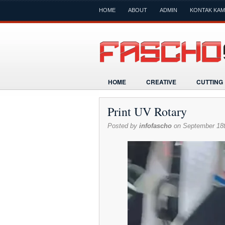
HOME
ABOUT
ADMIN
KONTAK KAM
HOME
CREATIVE
CUTTING
Print UV Rotary
Posted by
infofascho
on September 18t