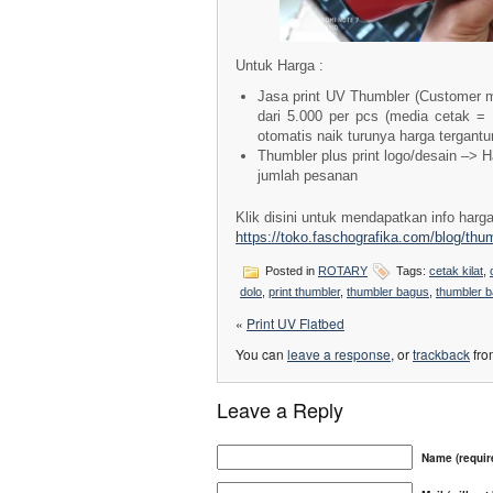
Untuk Harga :
Jasa print UV Thumbler (Customer 
dari 5.000 per pcs (media cetak = 
otomatis naik turunya harga tergantu
Thumbler plus print logo/desain –> H
jumlah pesanan
Klik disini untuk mendapatkan info harg
https://toko.faschografika.com/blog/thum
Posted in
ROTARY
Tags:
cetak kilat
,
dolo
,
print thumbler
,
thumbler bagus
,
thumbler b
«
Print UV Flatbed
You can
leave a response
, or
trackback
fro
Leave a Reply
Name (requir