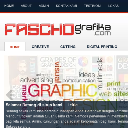
HOME
ABOUT
ADMIN
KONTAK KAMI
TESTIMONI
LOKASI
CREATIVE
CUTTING
DIGITAL PRINTING
HOME