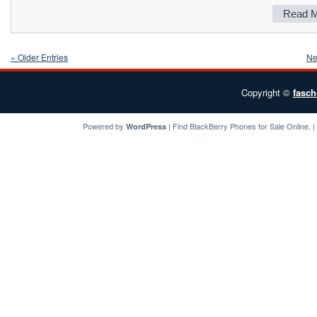
Read M
« Older Entries
Ne
Copyright ©
fasch
Powered by
| Find
BlackBerry Phones for Sale
Online. 
WordPress