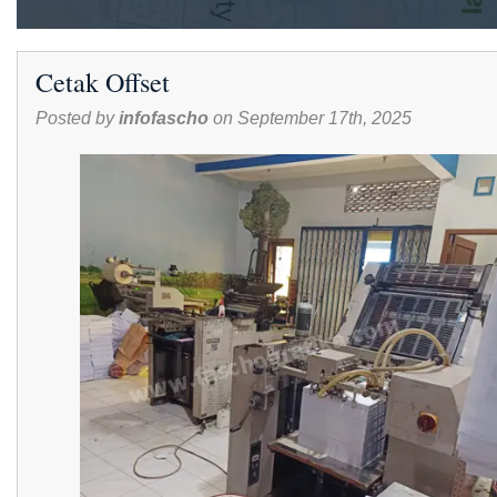
Cetak Offset
Posted by
infofascho
on September 17th, 2025