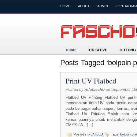
HOME
ABOUT
ADMIN
KONTAK KAM
HOME
CREATIVE
CUTTING
Posts Tagged ‘bolpoin pr
Print UV Flatbed
Posted by
infofascho
on September 18t
Flatbed UV Printing Flatbed UV print
menerapkan tinta UV pada media datar
pada berbagai bahan seperti kertas, akri
Flatbed UV Printing Salah satu keu
kemampuannya untuk mencetak dengan wa
CMYK+W , […]
Posted in
FLATBED
Tags:
bolpoin prin