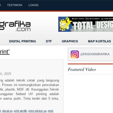
I
TESTIMONI
LOKASI
DIGITAL PRINTING
DTF
GRAPHICS
MAP KURTILAS
int’
@FASCHOGRAFIKA
Featured Video
h, 2025
ing adalah teknik cetak yang langsung
. Proses ini memungkinkan pencetakan
lik, plastik, MDF. dll. Keunggulan Teknik
nggulan flatbed UV printing adalah
rna putih. Tinta terdiri dari 5 tinta,
t
,
decal uv
,
print akrilik
,
print sticker uv
,
print