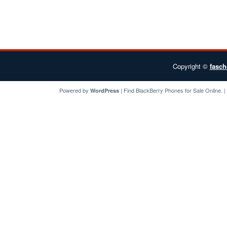
Copyright ©
fasch
Powered by
| Find
BlackBerry Phones for Sale
Online. 
WordPress