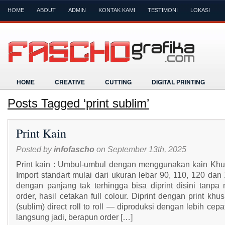
HOME
ABOUT
ADMIN
KONTAK KAMI
TESTIMONI
LOKASI
HOME
CREATIVE
CUTTING
DIGITAL PRINTING
Posts Tagged ‘print sublim’
Print Kain
Posted by
infofascho
on September 13th, 2025
Print kain : Umbul-umbul dengan menggunakan kain Kh
Import standart mulai dari ukuran lebar 90, 110, 120 dan
dengan panjang tak terhingga bisa diprint disini tanpa 
order, hasil cetakan full colour. Diprint dengan print khu
(sublim) direct roll to roll — diproduksi dengan lebih cepa
langsung jadi, berapun order […]