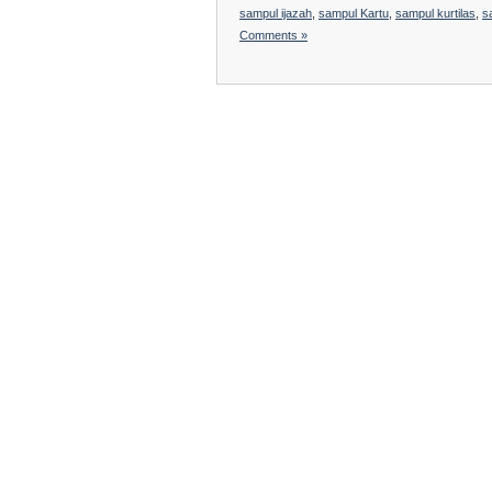
sampul ijazah
,
sampul Kartu
,
sampul kurtilas
,
s
Comments »