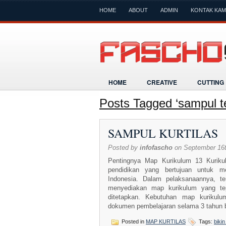
HOME
ABOUT
ADMIN
KONTAK KAM
HOME
CREATIVE
CUTTING
Posts Tagged ‘sampul t
SAMPUL KURTILAS
Posted by
infofascho
on September 16t
Pentingnya Map Kurikulum 13 Kuriku
pendidikan yang bertujuan untuk me
Indonesia. Dalam pelaksanaannya, te
menyediakan map kurikulum yang te
ditetapkan. Kebutuhan map kurikulu
dokumen pembelajaran selama 3 tahun ba
Posted in
MAP KURTILAS
Tags:
bikin