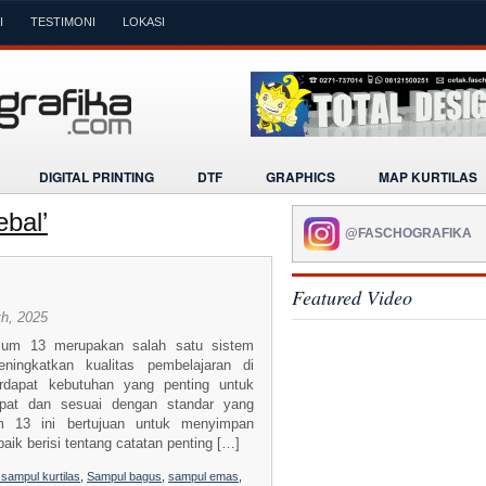
I
TESTIMONI
LOKASI
DIGITAL PRINTING
DTF
GRAPHICS
MAP KURTILAS
ebal’
@FASCHOGRAFIKA
Featured Video
h, 2025
lum 13 merupakan salah satu sistem
ningkatkan kualitas pembelajaran di
rdapat kebutuhan yang penting untuk
pat dan sesuai dengan standar yang
m 13 ini bertujuan untuk menyimpan
ik berisi tentang catatan penting […]
 sampul kurtilas
,
Sampul bagus
,
sampul emas
,