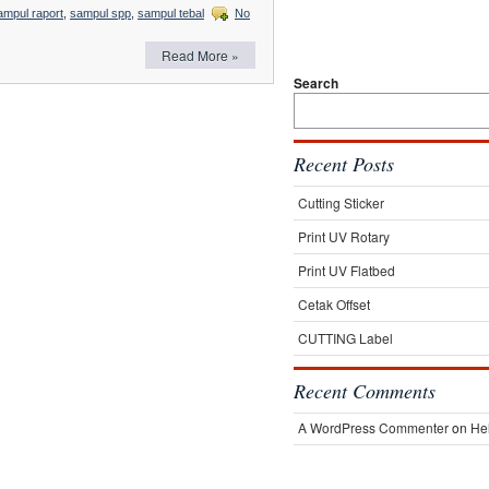
ampul raport
,
sampul spp
,
sampul tebal
No
Read More »
Search
Recent Posts
Cutting Sticker
Print UV Rotary
Print UV Flatbed
Cetak Offset
CUTTING Label
Recent Comments
A WordPress Commenter
on
Hel