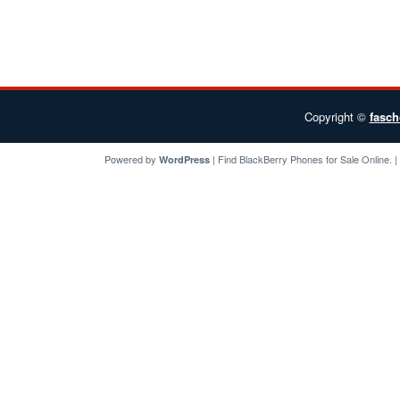
Copyright ©
fasch
Powered by
| Find
BlackBerry Phones for Sale
Online. 
WordPress