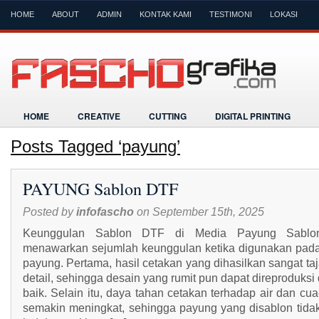
HOME
ABOUT
ADMIN
KONTAK KAMI
TESTIMONI
LOKASI
HOME
CREATIVE
CUTTING
DIGITAL PRINTING
Posts Tagged ‘payung’
PAYUNG Sablon DTF
Posted by
infofascho
on September 15th, 2025
Keunggulan Sablon DTF di Media Payung Sabl
menawarkan sejumlah keunggulan ketika digunakan pad
payung. Pertama, hasil cetakan yang dihasilkan sangat ta
detail, sehingga desain yang rumit pun dapat direproduks
baik. Selain itu, daya tahan cetakan terhadap air dan cu
semakin meningkat, sehingga payung yang disablon tida