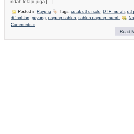
indah tetapi juga […]
Posted in
Payung
Tags:
cetak dtf di solo
,
DTF murah
,
dtf
dtf sablon
,
payung
,
payung sablon
,
sablon payung murah
No
Comments »
Read M