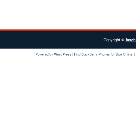
Copyright ©
fasch
Powered by
| Find
BlackBerry Phones for Sale
Online. 
WordPress