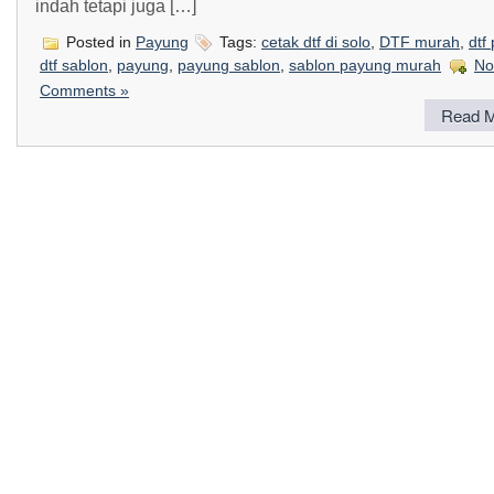
indah tetapi juga […]
Posted in
Payung
Tags:
cetak dtf di solo
,
DTF murah
,
dtf
dtf sablon
,
payung
,
payung sablon
,
sablon payung murah
No
Comments »
Read M