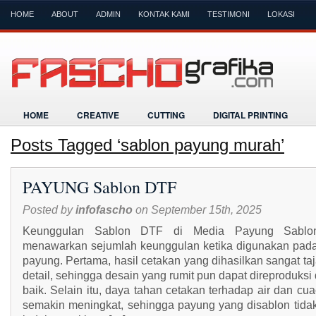
HOME
ABOUT
ADMIN
KONTAK KAMI
TESTIMONI
LOKASI
HOME
CREATIVE
CUTTING
DIGITAL PRINTING
Posts Tagged ‘sablon payung murah’
PAYUNG Sablon DTF
Posted by
infofascho
on September 15th, 2025
Keunggulan Sablon DTF di Media Payung Sabl
menawarkan sejumlah keunggulan ketika digunakan pad
payung. Pertama, hasil cetakan yang dihasilkan sangat ta
detail, sehingga desain yang rumit pun dapat direproduks
baik. Selain itu, daya tahan cetakan terhadap air dan cu
semakin meningkat, sehingga payung yang disablon tida